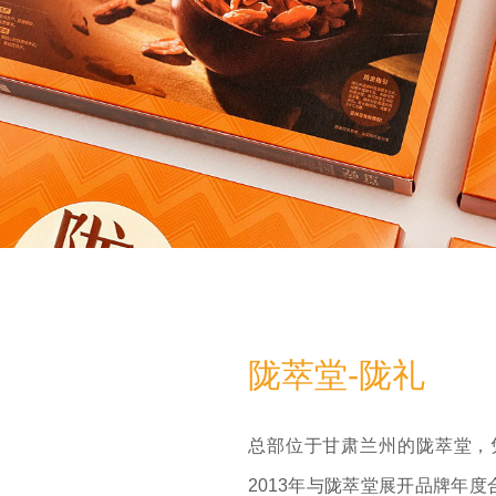
陇萃堂-陇礼
总部位于甘肃兰州的陇萃堂，
2013年与陇萃堂展开品牌年