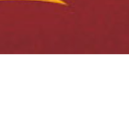
来伊份 — 橘芙蓉
个大皮薄肉厚的新鲜金橘，抢占了包装最醒目的位置；
金橘切半，饱满果肉表露无疑，甜润的果浆顺势喷涌而
出，溢流成河，满满食欲感；
包装开门见山，直接把“芙蓉金橘”的价值与品牌美感传递
给消费者；